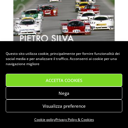
14 FEBBRAIO 2025
Questo sito utilizza cookie, principalmente per fornire funzionalità dei
social media e per analizzare il traffico. Acconsenti ai cookie per una
SETTE VITE COME I GATTI
navigazione migliore
ACCETTA COOKIES
Nega
VISUALIZZA DETTAGLIO
Visualizza preference
Cookie policy
Privacy Policy & Cookies