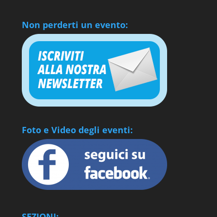
Non perderti un evento:
Foto e Video degli eventi:
SEZIONI: