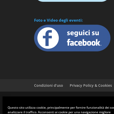
Foto e Video degli eventi:
Condizioni d’uso
Privacy Policy & Cookies
RUOTE CLASSICHE CLUB PRATO - Via Ferrucci, 135 - 59100 Pra
Tel. 0574 582221 - Email: info@clubruoteclassiche.it
Questo sito utilizza cookie, principalmente per fornire funzionalità dei so
Orari segreteria: Mercoledì 14:30/18:00 - Venerdì 9:00/12:30
analizzare il traffico. Acconsenti ai cookie per una navigazione migliore
IBAN: IT93Z0623021500000040740447 | BIC: CRPPIT2P192