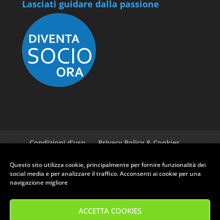
Lasciati guidare dalla passione
Condizioni d’uso
Privacy Policy & Cookies
GDPR ASI
Newsletter
Cookie policy (EU)
Questo sito utilizza cookie, principalmente per fornire funzionalità dei
social media e per analizzare il traffico. Acconsenti ai cookie per una
navigazione migliore
RUOTE CLASSICHE CLUB PRATO - Via Ferrucci, 135 - 59100 Prato (PO)
- P.Iva: 01709030975
ACCETTA COOKIES
Tel. 0574 582221 - Email: info@clubruoteclassiche.it
Orari segreteria: Mercoledì 14:30/18:00 - Venerdì 9:00/12:30