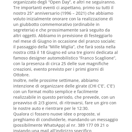
organizzato degli “Open Day”, e altri ne seguiranno.
Tre importanti eventi ci aspettano, primo su tutti il
nostro 25° anniversario (1996 – 2021) che abbiamo
voluto inizialmente onorare con la realizzazione di
un giubbotto commemorativo (ordinabile in
segreteria) e che prossimamente sarà seguito da
altri oggetti. Abbiamo in previsione di festeggiarlo
nel mese di Giugno in occasione del pranzo sociale;
il passaggio della “Mille Miglia”, che farà sosta nella
nostra città il 18 Giugno ed una tre giorni dedicata al
famoso designer automobilistico “Franco Scaglione”,
con la presenza di circa 25 delle sue magnifiche
creazioni, evento previsto per i primi giorni di
Ottobre.
Inoltre, nelle prossime settimane, abbiamo
intenzione di organizzare delle girate (CHI C’E’, C’E’)
con un format molto semplice e facilmente
realizzabile in questo periodo, che prevede, con un
preavviso di 2/3 giorni, di ritrovarsi, fare un giro con
le nostre auto e rientrare per le 12:30.
Qualora ci fossero nuove idee o proposte, vi
preghiamo di condividerle, mandando un messaggio
(possibilmente WhatsApp) al nr. 389 177 09 21 o
inviando una mail all’indirizzo specifico