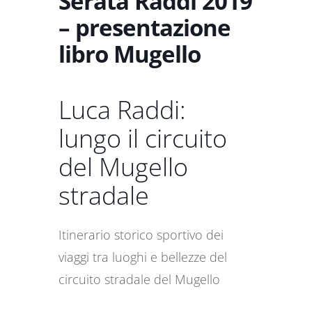
Serata Raddi 2019
– presentazione
libro Mugello
Luca Raddi:
lungo il circuito
del Mugello
stradale
Itinerario storico sportivo dei
viaggi tra luoghi e bellezze del
circuito stradale del Mugello