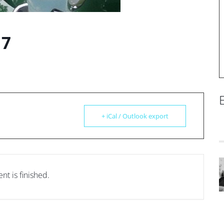
17
E
+ iCal / Outlook export
nt is finished.