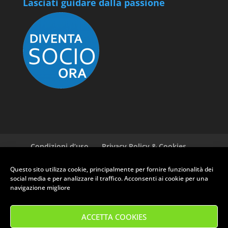
Lasciati guidare dalla passione
Condizioni d’uso
Privacy Policy & Cookies
GDPR ASI
Newsletter
Cookie policy (EU)
Questo sito utilizza cookie, principalmente per fornire funzionalità dei
social media e per analizzare il traffico. Acconsenti ai cookie per una
navigazione migliore
RUOTE CLASSICHE CLUB PRATO - Via Ferrucci, 135 - 59100 Prato (PO)
- P.Iva: 01709030975
ACCETTA COOKIES
Tel. 0574 582221 - Email: info@clubruoteclassiche.it
Orari segreteria: Mercoledì 14:30/18:00 - Venerdì 9:00/12:30