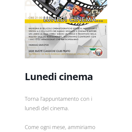
Lunedi cinema
Torna l’appuntamento con i
lunedì del cinema.
Come ogni mese, ammiriamo