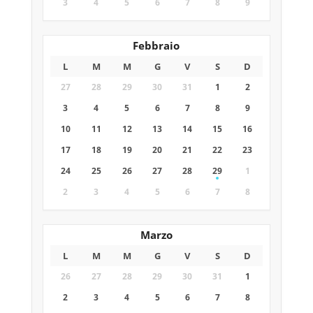
3
4
5
6
7
8
9
Febbraio
L
M
M
G
V
S
D
27
28
29
30
31
1
2
3
4
5
6
7
8
9
10
11
12
13
14
15
16
17
18
19
20
21
22
23
24
25
26
27
28
29
1
2
3
4
5
6
7
8
Marzo
L
M
M
G
V
S
D
26
27
28
29
30
31
1
2
3
4
5
6
7
8