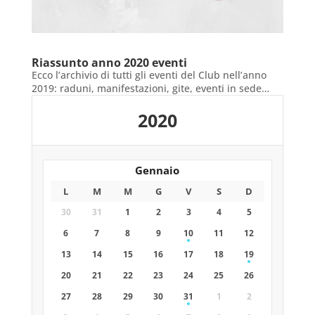
Riassunto anno 2020 eventi
Ecco l’archivio di tutti gli eventi del Club nell’anno
2019: raduni, manifestazioni, gite, eventi in sede…
2020
Gennaio
L
M
M
G
V
S
D
30
31
1
2
3
4
5
6
7
8
9
10
11
12
13
14
15
16
17
18
19
20
21
22
23
24
25
26
27
28
29
30
31
1
2