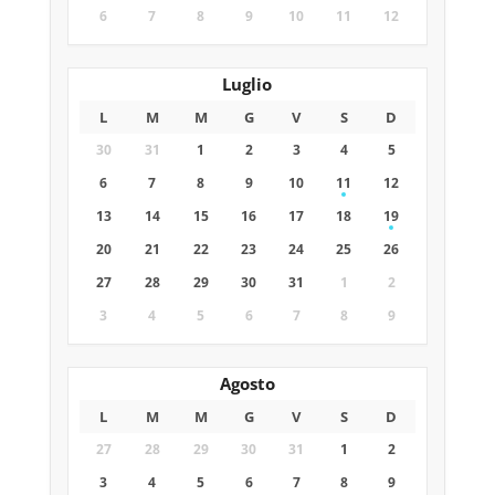
6
7
8
9
10
11
12
Luglio
L
M
M
G
V
S
D
30
31
1
2
3
4
5
6
7
8
9
10
11
12
13
14
15
16
17
18
19
20
21
22
23
24
25
26
27
28
29
30
31
1
2
3
4
5
6
7
8
9
Agosto
L
M
M
G
V
S
D
27
28
29
30
31
1
2
3
4
5
6
7
8
9