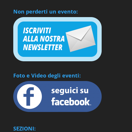
Non perderti un evento:
Foto e Video degli eventi:
SEZIONI: