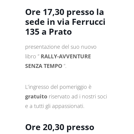
Ore 17,30 presso la
sede in via Ferrucci
135 a Prato
presentazione del suo nuovo
libro ”
RALLY-AVVENTURE
SENZA TEMPO
“.
L’ingresso del pomeriggio è
gratuito
riservato ad i nostri soci
e a tutti gli appassionati.
Ore 20,30 presso