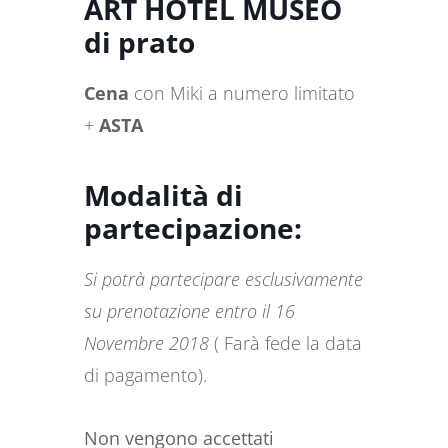
ART HOTEL MUSEO
di prato
Cena
con Miki a numero limitato
+
ASTA
Modalità di
partecipazione:
Si potrà partecipare esclusivamente
su prenotazione entro il 16
Novembre 2018
( Farà fede la data
di pagamento).
Non vengono accettati