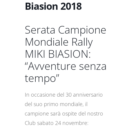
Biasion 2018
Serata Campione
Mondiale Rally
MIKI BIASION:
“Avventure senza
tempo”
In occasione del 30 anniversario
del suo primo mondiale, il
campione sarà ospite del nostro
Club sabato 24 novembre: