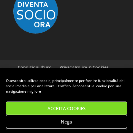
Condizioni d’uso
Privacy Policy & Cookies
GDPR ASI
Newsletter
Cookie policy (EU)
Questo sito utilizza cookie, principalmente per fornire funzionalità dei
social media e per analizzare il traffico. Acconsenti ai cookie per una
navigazione migliore
RUOTE CLASSICHE CLUB PRATO - Via Ferrucci, 135 - 59100 Prato (PO)
- P.Iva: 01709030975
ACCETTA COOKIES
Tel. 0574 582221 - Email: info@clubruoteclassiche.it
Orari segreteria: Mercoledì 14:30/18:00 - Venerdì 9:00/12:30
IBAN: IT93Z0623021500000040740447 | BIC: CRPPIT2P192
Nega
I dati inviati da dai moduli contatti di questo sito verranno utilizzati