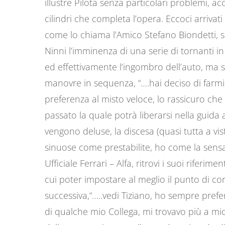
illustre Pilota senza particolari problemi,
cilindri che completa l’opera. Eccoci arrivati
come lo chiama l’Amico Stefano Biondetti, su
Ninni l’imminenza di una serie di tornanti in
ed effettivamente l’ingombro dell’auto, ma s
manovre in sequenza, “….hai deciso di farmi
preferenza al misto veloce, lo rassicuro che
passato la quale potrà liberarsi nella guida 
vengono deluse, la discesa (quasi tutta a vist
sinuose come prestabilite, ho come la sensaz
Ufficiale Ferrari – Alfa, ritrovi i suoi riferime
cui poter impostare al meglio il punto di cor
successiva,“…..vedi Tiziano, ho sempre prefer
di qualche mio Collega, mi trovavo più a mio 