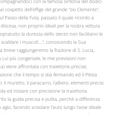
 accompagnandoci con la famosa sinfonia del dodici
 al cospetto dell’effige del grande “zio Clemente”,
l Passo della Futa, passato il quale ricordo a
 discesa, non proprio ideali per la nostra vettura
opratutto la durezza dello sterzo non facilitano le
 scaldare i muscoli….”, conoscendo la Sua
 a breve raggiungeremo la frazione di S. Lucia,
a Lui più congeniale; le mie previsioni non
a) viene affrontata con traiettorie precise,
ione che il tempo si stia fermando ed il Pilota
nti: il muretto, il paracarro, l’albero, elementi precisi
da ed iniziare con precisione la traiettoria
ito la guida precisa e pulita, perchè a differenza
agio, facendo scivolare l’auto lungo l’asse ideale