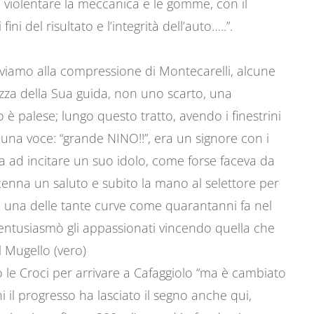
di violentare la meccanica e le gomme, con il
ini del risultato e l’integrità dell’auto…..”.
rriviamo alla compressione di Montecarelli, alcune
ezza della Sua guida, non uno scarto, una
è palese; lungo questo tratto, avendo i finestrini
 una voce: “grande NINO!!”, era un signore con i
ava ad incitare un suo idolo, come forse faceva da
cenna un saluto e subito la mano al selettore per
o una delle tante curve come quarantanni fa nel
entusiasmò gli appassionati vincendo quella che
l Mugello (vero)
 le Croci per arrivare a Cafaggiolo “ma è cambiato
 il progresso ha lasciato il segno anche qui,