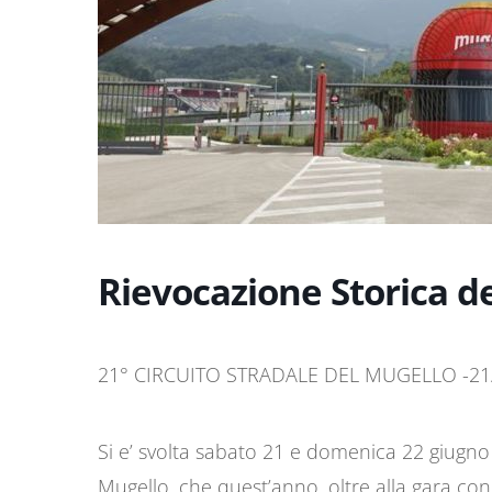
Rievocazione Storica d
21° CIRCUITO STRADALE DEL MUGELLO -2
Si e’ svolta sabato 21 e domenica 22 giugno 
Mugello, che quest’anno, oltre alla gara con 