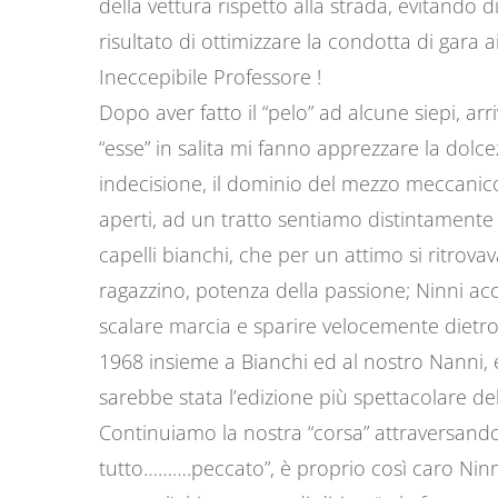
della vettura rispetto alla strada, evitando 
risultato di ottimizzare la condotta di gara ai f
Ineccepibile Professore !
Dopo aver fatto il “pelo” ad alcune siepi, a
“esse” in salita mi fanno apprezzare la dolc
indecisione, il dominio del mezzo meccanico 
aperti, ad un tratto sentiamo distintamente
capelli bianchi, che per un attimo si ritrov
ragazzino, potenza della passione; Ninni ac
scalare marcia e sparire velocemente dietr
1968 insieme a Bianchi ed al nostro Nanni, 
sarebbe stata l’edizione più spettacolare de
Continuiamo la nostra “corsa” attraversando
tutto……….peccato”, è proprio così caro Ninni