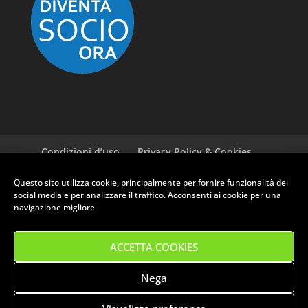
Condizioni d’uso
Privacy Policy & Cookies
GDPR ASI
Newsletter
Cookie policy (EU)
Questo sito utilizza cookie, principalmente per fornire funzionalità dei
social media e per analizzare il traffico. Acconsenti ai cookie per una
navigazione migliore
RUOTE CLASSICHE CLUB PRATO - Via Ferrucci, 135 - 59100 Prato (PO)
- P.Iva: 01709030975
ACCETTA COOKIES
Tel. 0574 582221 - Email: info@clubruoteclassiche.it
Orari segreteria: Mercoledì 14:30/18:00 - Venerdì 9:00/12:30
IBAN: IT93Z0623021500000040740447 | BIC: CRPPIT2P192
Nega
I dati inviati da dai moduli contatti di questo sito verranno utilizzati