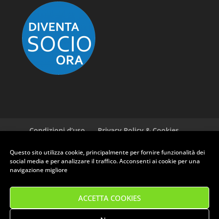
Condizioni d’uso
Privacy Policy & Cookies
GDPR ASI
Newsletter
Cookie policy (EU)
Questo sito utilizza cookie, principalmente per fornire funzionalità dei
social media e per analizzare il traffico. Acconsenti ai cookie per una
navigazione migliore
RUOTE CLASSICHE CLUB PRATO - Via Ferrucci, 135 - 59100 Prato (PO)
- P.Iva: 01709030975
ACCETTA COOKIES
Tel. 0574 582221 - Email: info@clubruoteclassiche.it
Orari segreteria: Mercoledì 14:30/18:00 - Venerdì 9:00/12:30
IBAN: IT93Z0623021500000040740447 | BIC: CRPPIT2P192